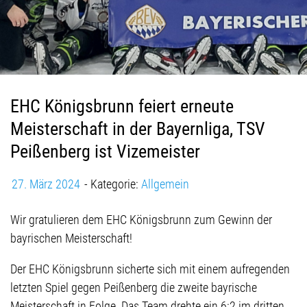
a
v
i
g
a
t
EHC Königsbrunn feiert erneute
i
Meisterschaft in der Bayernliga, TSV
o
Peißenberg ist Vizemeister
n
27. März 2024
Kategorie:
Allgemein
Wir gratulieren dem EHC Königsbrunn zum Gewinn der
bayrischen Meisterschaft!
Der EHC Königsbrunn sicherte sich mit einem aufregenden
letzten Spiel gegen Peißenberg die zweite bayrische
Meisterschaft in Folge. Das Team drehte ein 6:2 im dritten