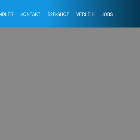
NDLER
KONTAKT
B2B-SHOP
VERLEIH
JOBS